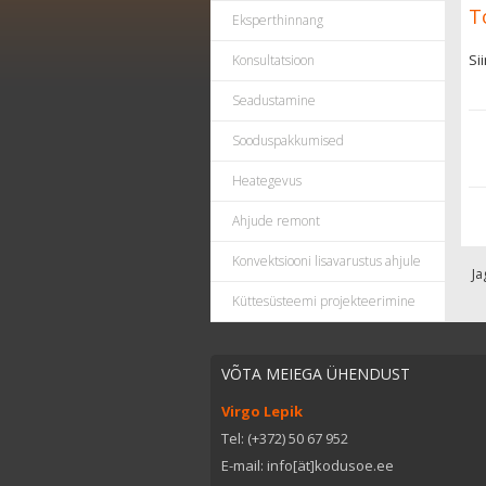
T
Eksperthinnang
Si
Konsultatsioon
Seadustamine
Sooduspakkumised
Heategevus
Ahjude remont
Konvektsiooni lisavarustus ahjule
Ja
Küttesüsteemi projekteerimine
VÕTA MEIEGA ÜHENDUST
Virgo Lepik
Tel: (+372) 50 67 952
E-mail: info[ät]kodusoe.ee