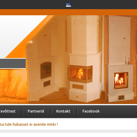
tevõttest
Partnerid
Kontakt
Facebook
usa tule hubasust ei asenda miski !