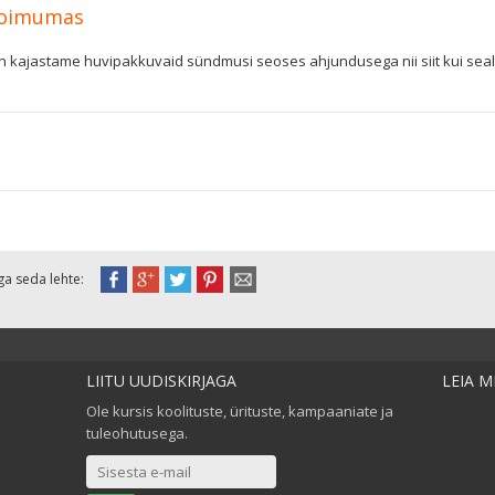
oimumas
in kajastame huvipakkuvaid sündmusi seoses ahjundusega nii siit kui sealtpo
ga seda lehte:
LIITU UUDISKIRJAGA
LEIA 
Ole kursis koolituste, ürituste, kampaaniate ja
tuleohutusega.