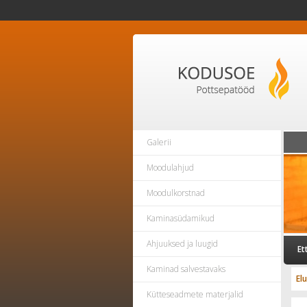
Galerii
Moodulahjud
Moodulkorstnad
Kaminasüdamikud
Ahjuuksed ja luugid
Et
Kaminad salvestavaks
El
Kütteseadmete materjalid