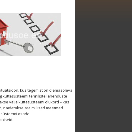
situatsioon, kus tegemist on olemasoleva
g küttesüsteemi tehniliste lahenduste
takse välja küttesüsteemi olukord – kas
id, näidatakse ära millised meetmed
tesüsteemi osade
oniseid.