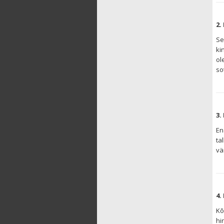
2.
Se
ki
ol
so
3.
En
ta
vä
4.
Kõ
hi