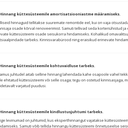
 Hinnang küttesüsteemile amortisatsiooniastme määramiseks.
lliseid hinnaguid tellitakse suuremate remontide eel, kui on vaja otsust
nnisaja osade kõrval renoveerimist. Samuti tellivad seda korteriühistud
evate küttesüsteemi osade seisukorra hindamiseks. Kohalikud omavalit
tsiaalpindade tarbeks. Kinnisvarabürood ning eraisikud erinevate hindami
 Hinnang küttesüsteemile kohtuvaidluse tarbeks.
amus juhtudel aitab selline hinnang lahendada kahe osapoole vahel tekkinud
lle ehitatud küttesüsteemi või selle osaga; tegu on ostetud kinnisasjaga, 
idetavalt varjatud puudusi.
 Hinnang küttesüsteemile kindlustusjuhtumi tarbeks.
ige levinumad on juhtumid, kus eksperthinnangut vajatakse küttesüsteemi
ndamiseks. Samuti võib tellida hinnangu küttesüsteemi õnnetuseelse sei