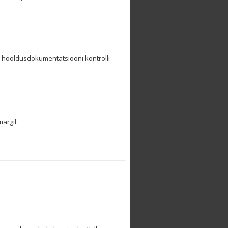
g hooldusdokumentatsiooni kontrolli
ärgil.