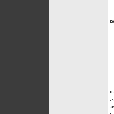
Kü
Ek
Ek
Üh