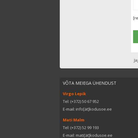
[r
Ja
VÕTA MEIEGA ÜHENDUST
Virgo Lepik
Tel: (+372) 50 67 952
E-mail: info[ät]kodusoe.ee
Mati Malm
Tel: (+372) 52 99 193
E-mail: mati[ät]kodusoe.ee