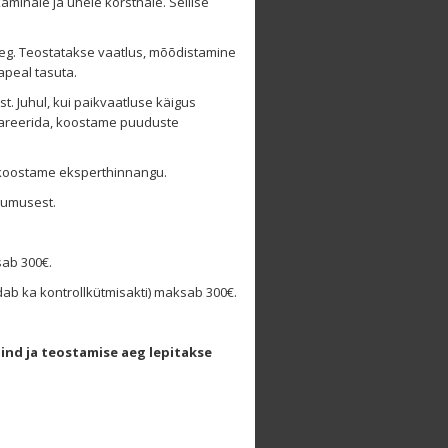
kaminale ja ühele korstnale. Sellise
 aeg. Teostatakse vaatlus, mõõdistamine
apeal tasuta.
 Juhul, kui paikvaatluse käigus
lareerida, koostame puuduste
t koostame eksperthinnangu.
sumusest.
sab 300€.
dab ka kontrollkütmisakti) maksab 300€.
hind ja teostamise aeg lepitakse