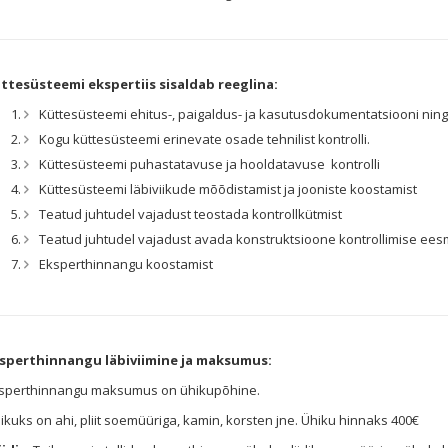
ttesüsteemi ekspertiis sisaldab reeglina:
Küttesüsteemi ehitus-, paigaldus- ja kasutusdokumentatsiooni nin
Kogu küttesüsteemi erinevate osade tehnilist kontrolli.
Küttesüsteemi puhastatavuse ja hooldatavuse kontrolli
Küttesüsteemi läbiviikude mõõdistamist ja jooniste koostamist
Teatud juhtudel vajadust teostada kontrollkütmist
Teatud juhtudel vajadust avada konstruktsioone kontrollimise eesm
Eksperthinnangu koostamist
sperthinnangu läbiviimine ja maksumus:
sperthinnangu maksumus on ühikupõhine.
ikuks on ahi, pliit soemüüriga, kamin, korsten jne. Ühiku hinnaks 400€