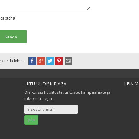
ecaptcha]
ga seda lehte:
LIITU UUDISKIRJAGA
LEIA 
Ole kursis koolituste, ürituste, kampaaniate ja
tuleohutusega.