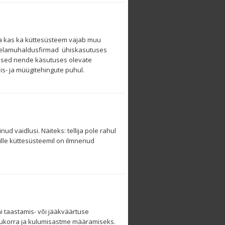
ada kas ka küttesüsteem vajab muu
 ja elamuhaldusfirmad ühiskasutuses
sused nende käsutuses olevate
s- ja müügitehingute puhul.
 vaidlusi. Näiteks: tellija pole rahul
mille küttesüsteemil on ilmnenud
 taastamis- või jääkväärtuse
sukorra ja kulumisastme määramiseks.