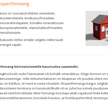
ksperthinnang
enus on suunatud ehitiste omanikele,
itusettevõtetele, kindlustusfirmadele,
nnisvarahindajatele, kohalike omavalitsuste
itusspetsialistidele, elamuhaldusfirmadele,
rteriühistutele.
katuseks tehke endale selgeks millist laadi
nnangut vajate :
 Hinnang küttesüsteemile kasutusloa saamiseks.
eglina küsib seda Päästeamet või kohalik omavalitsus. Kõige levinum on 
ttesüsteemiga , mille dokumentatsioon on ebapiisav või puudub üldse nin
as on kahtlusi, et need ei vasta nõuetele. Eksperthinnangu käigus selgita
ttesüsteem tervikuna on kasutuskõlbulik või ei. Juhul kui esineb puuduse
tavad neid kõrvaldada. Meie hinnangu koostaja aitab vajadusel leida küt
stavusdeklaratsioone, koostada kasutus- ja hooldusjuhendeid, teostusjo