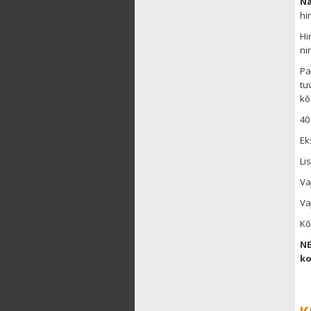
Nä
hi
Hi
ni
Pa
tu
kõ
40
Ek
Li
Va
Va
Kõ
NB
ko