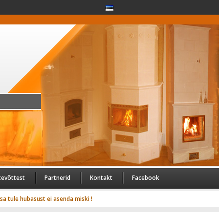
tevõttest
Partnerid
Kontakt
Facebook
usa tule hubasust ei asenda miski !