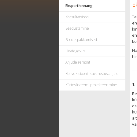
E
Eksperthinnang
Te
Konsultatsioon
eh
Seadustamine
ki
eh
Sooduspakkumised
ko
Ha
Heategevus
hi
Ahjude remont
Konvektsiooni lisavarustus ahjule
1.
Küttesüsteemi projekteerimine
Re
kü
os
kü
ai
va