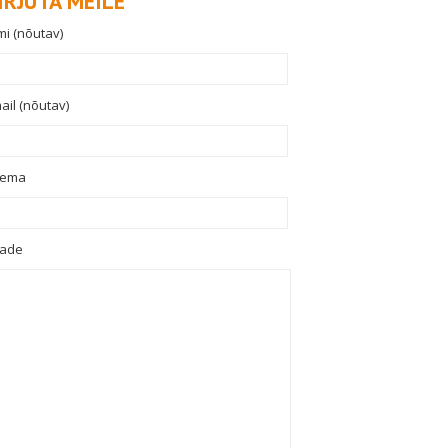
IRJUTA MEILE
mi (nõutav)
ail (nõutav)
eema
ade