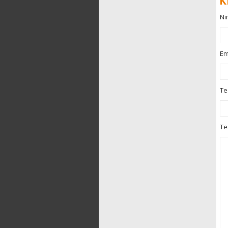
K
Ni
Em
T
Te