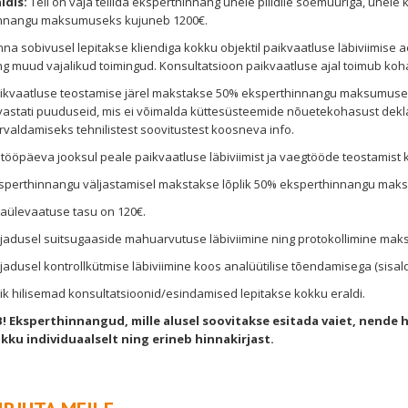
idis:
Teil on vaja tellida eksperthinnang ühele pliidile soemüüriga, ühele 
nnangu maksumuseks kujuneb 1200€.
nna sobivusel lepitakse kliendiga kokku objektil paikvaatluse läbiviimise
ng muud vajalikud toimingud. Konsultatsioon paikvaatluse ajal toimub koh
ikvaatluse teostamise järel makstakse 50% eksperthinnangu maksumusest.
vastati puuduseid, mis ei võimalda küttesüsteemide nõuetekohasust dek
rvaldamiseks tehnilistest soovitustest koosneva info.
 tööpäeva jooksul peale paikvaatluse läbiviimist ja vaegtööde teostamis
sperthinnangu väljastamisel makstakse lõplik 50% eksperthinnangu mak
saülevaatuse tasu on 120€.
jadusel suitsugaaside mahuarvutuse läbiviimine ning protokollimine mak
jadusel kontrollkütmise läbiviimine koos analüütilise tõendamisega (sisal
ik hilisemad konsultatsioonid/esindamised lepitakse kokku eraldi.
! Eksperthinnangud, mille alusel soovitakse esitada vaiet, nende 
kku individuaalselt ning erineb hinnakirjast.