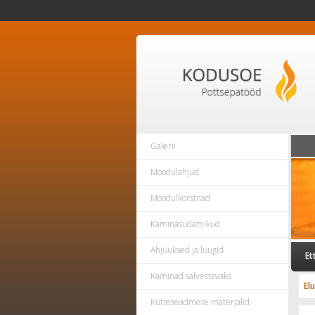
Galerii
Moodulahjud
Moodulkorstnad
Kaminasüdamikud
Ahjuuksed ja luugid
Et
Kaminad salvestavaks
El
Kütteseadmete materjalid