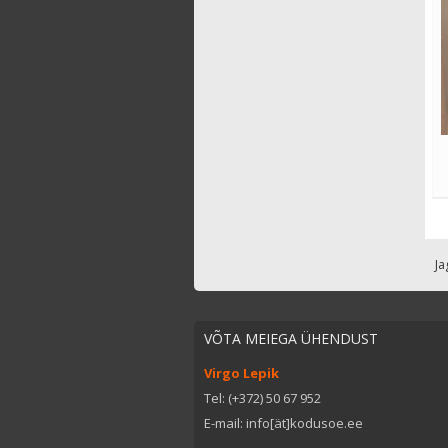
Ja
VÕTA MEIEGA ÜHENDUST
Virgo Lepik
Tel: (+372) 50 67 952
E-mail: info[ät]kodusoe.ee