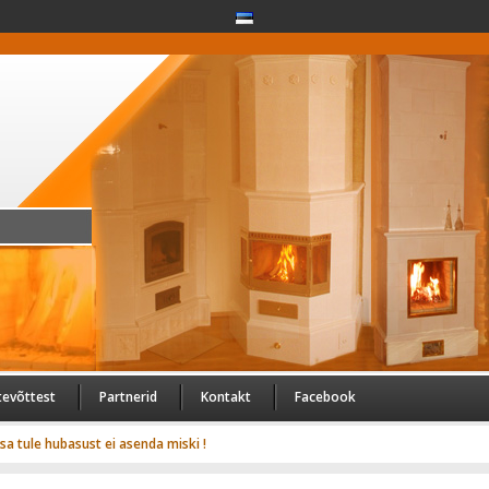
tevõttest
Partnerid
Kontakt
Facebook
usa tule hubasust ei asenda miski !