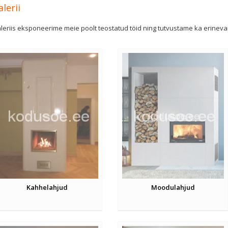
alerii
leriis eksponeerime meie poolt teostatud töid ning tutvustame ka erineva
Kahhelahjud
Moodulahjud