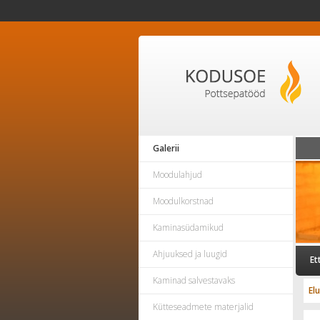
Galerii
Moodulahjud
Moodulkorstnad
Kaminasüdamikud
Ahjuuksed ja luugid
Et
Kaminad salvestavaks
El
Kütteseadmete materjalid