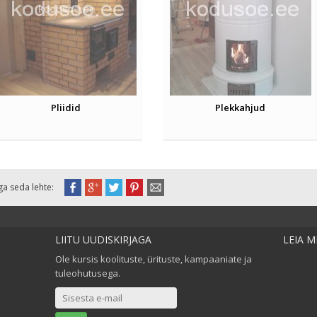
Pliidid
Plekkahjud
ga seda lehte:
LIITU UUDISKIRJAGA
LEIA 
Ole kursis koolituste, ürituste, kampaaniate ja
tuleohutusega.