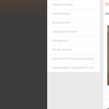
G
Eksperthinnang
Ga
Konsultatsioon
Seadustamine
Sooduspakkumised
Heategevus
Ahjude remont
Konvektsiooni lisavarustus ahjule
Küttesüsteemi projekteerimine