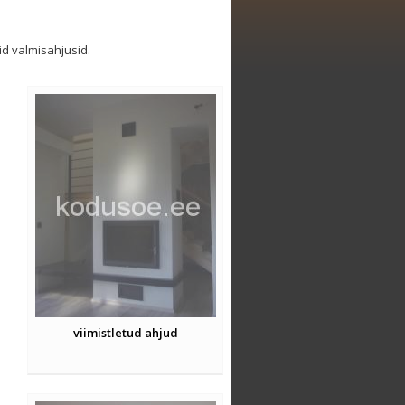
id valmisahjusid.
viimistletud ahjud