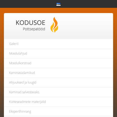
Galerii
Moodulahjud
Moodulkorstnad
Kaminasüdamikud
Ahjuuksed ja luugid
Kaminad salvestavaks
Kütteseadmete materjalid
Eksperthinnang