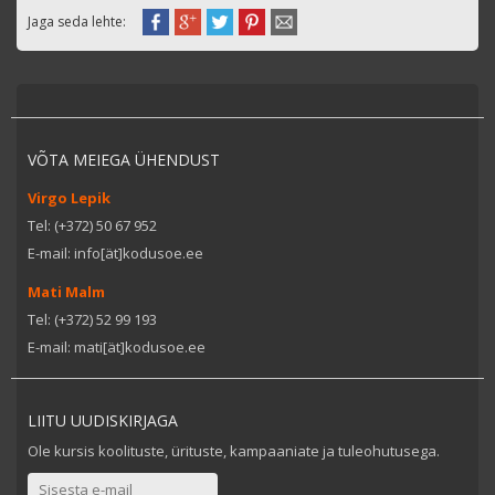
Jaga seda lehte:
VÕTA MEIEGA ÜHENDUST
Virgo Lepik
Tel: (+372) 50 67 952
E-mail: info[ät]kodusoe.ee
Mati Malm
Tel: (+372) 52 99 193
E-mail: mati[ät]kodusoe.ee
LIITU UUDISKIRJAGA
Ole kursis koolituste, ürituste, kampaaniate ja tuleohutusega.