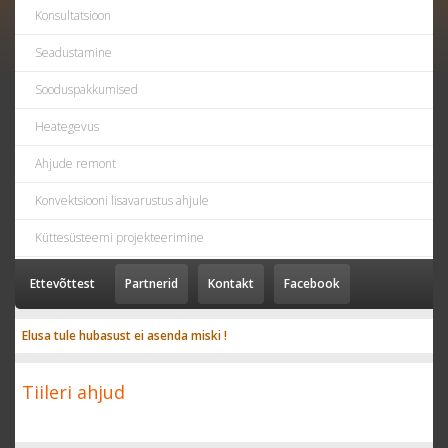
Konsultatsioon
Seadustamine
Sooduspakkumised
Heategevus
Ahjude remont
Konvektsiooni lisavarustus ahjule
Küttesüsteemi projekteerimine
Ettevõttest
Partnerid
Kontakt
Facebook
Elusa tule hubasust ei asenda miski !
Tiileri ahjud