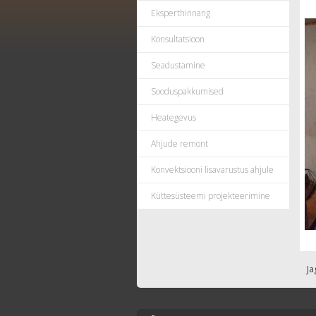
Eksperthinnang
Konsultatsioon
Seadustamine
Sooduspakkumised
Heategevus
Ahjude remont
Konvektsiooni lisavarustus ahjule
Küttesüsteemi projekteerimine
Ja