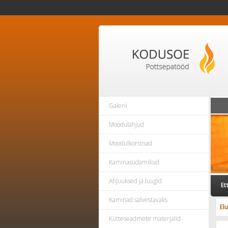
Galerii
Moodulahjud
Moodulkorstnad
Kaminasüdamikud
Ahjuuksed ja luugid
Et
Kaminad salvestavaks
El
Kütteseadmete materjalid