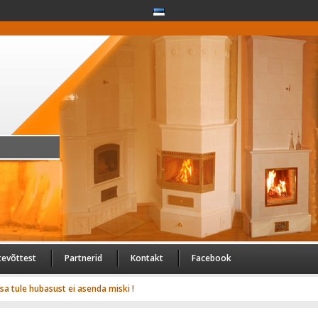
tevõttest
Partnerid
Kontakt
Facebook
usa tule hubasust ei asenda miski !