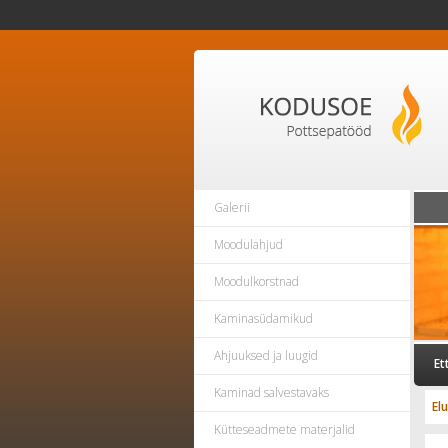
Galerii
Moodulahjud
Moodulkorstnad
Kaminasüdamikud
Ahjuuksed ja luugid
Et
Kaminad salvestavaks
El
Kütteseadmete materjalid