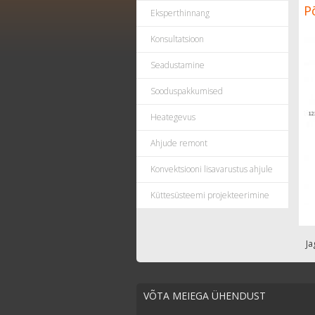
P
Eksperthinnang
Konsultatsioon
Seadustamine
Sooduspakkumised
Heategevus
Ahjude remont
Konvektsiooni lisavarustus ahjule
Küttesüsteemi projekteerimine
Ja
VÕTA MEIEGA ÜHENDUST