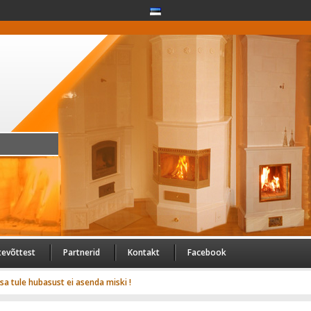
tevõttest
Partnerid
Kontakt
Facebook
usa tule hubasust ei asenda miski !