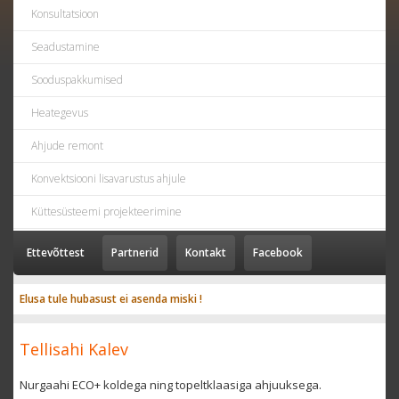
Konsultatsioon
Seadustamine
Sooduspakkumised
Heategevus
Ahjude remont
Konvektsiooni lisavarustus ahjule
Küttesüsteemi projekteerimine
Ettevõttest
Partnerid
Kontakt
Facebook
Elusa tule hubasust ei asenda miski !
Tellisahi Kalev
Nurgaahi ECO+ koldega ning topeltklaasiga ahjuuksega.