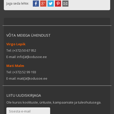
Jaga seda lehte:
VÕTA MEIEGA ÜHENDUST
Virgo Lepik
Tel: (+372) 50 67 952
E-mail: info[ät]kodusoe.ee
Mati Malm
Tel: (+372) 52 99 193
E-mail: mati[ät]kodusoe.ee
LIITU UUDISKIRJAGA
Ole kursis koolituste, ürituste, kampaaniate ja tuleohutusega.