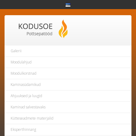
Galerii
Moodulahjud
Moodulkorstnad
Kaminasüdamikud
Ahjuuksed ja luugid
Kaminad salvestavaks
Kütteseadmete materjalid
Eksperthinnang