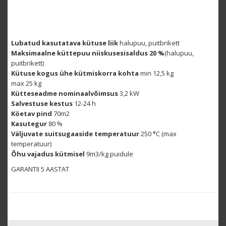
Lubatud kasutatava kütuse liik
halupuu, puitbrikett
Maksimaalne küttepuu niiskusesisaldus 20 %
(halupuu,
puitbrikett)
Kütuse kogus ühe kütmiskorra kohta
min 12,5 kg
max 25 kg
Kütteseadme nominaalvõimsus
3,2 kW
Salvestuse kestus
12-24 h
Köetav pind
70m2
Kasutegur
80 %
Väljuvate suitsugaaside temperatuur
250
°
C (max
temperatuur)
Õhu vajadus kütmisel
9m3/kg puidule
GARANTII 5 AASTAT