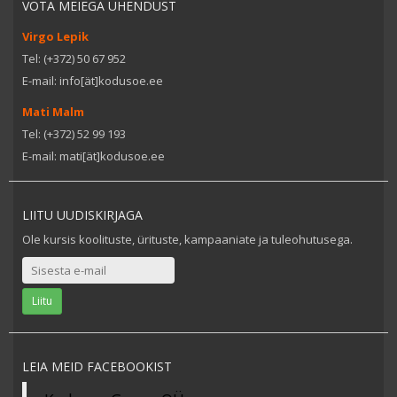
VÕTA MEIEGA ÜHENDUST
Virgo Lepik
Tel: (+372) 50 67 952
E-mail: info[ät]kodusoe.ee
Mati Malm
Tel: (+372) 52 99 193
E-mail: mati[ät]kodusoe.ee
LIITU UUDISKIRJAGA
Ole kursis koolituste, ürituste, kampaaniate ja tuleohutusega.
LEIA MEID FACEBOOKIST