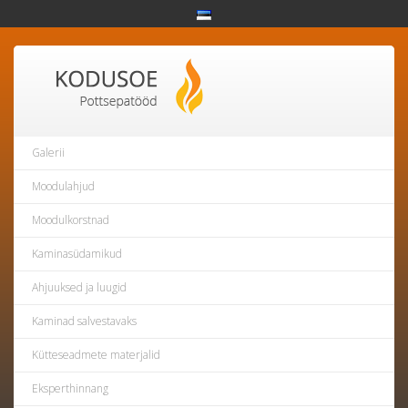
Galerii
Moodulahjud
Moodulkorstnad
Kaminasüdamikud
Ahjuuksed ja luugid
Kaminad salvestavaks
Kütteseadmete materjalid
Eksperthinnang