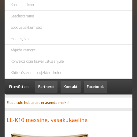
Konsultatsioon
Seadustamine
Sooduspakkumised
Heategevus
Ahjude remont
Konvektsiooni lisavarustus ahjule
Küttesüsteemi projekteerimine
Ettevõttest
Partnerid
Kontakt
Facebook
Elusa tule hubasust ei asenda miski !
LL-K10 messing, vasakukäeline