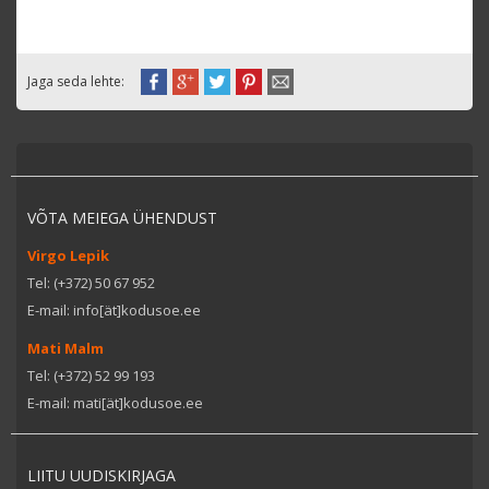
Jaga seda lehte:
VÕTA MEIEGA ÜHENDUST
Virgo Lepik
Tel: (+372) 50 67 952
E-mail: info[ät]kodusoe.ee
Mati Malm
Tel: (+372) 52 99 193
E-mail: mati[ät]kodusoe.ee
LIITU UUDISKIRJAGA