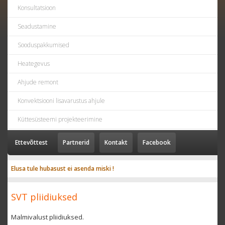
Konsultatsioon
Seadustamine
Sooduspakkumised
Heategevus
Ahjude remont
Konvektsiooni lisavarustus ahjule
Küttesüsteemi projekteerimine
Ettevõttest
Partnerid
Kontakt
Facebook
Elusa tule hubasust ei asenda miski !
SVT pliidiuksed
Malmivalust pliidiuksed.