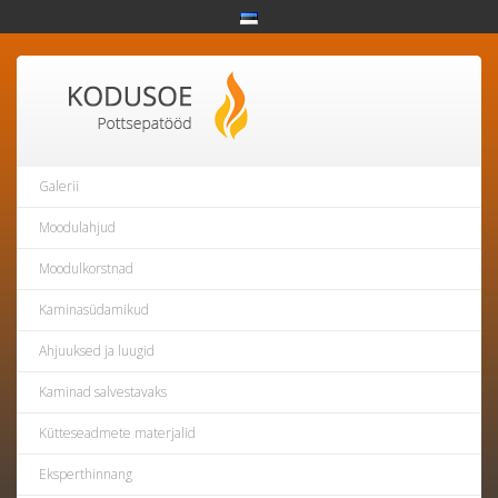
Galerii
Moodulahjud
Moodulkorstnad
Kaminasüdamikud
Ahjuuksed ja luugid
Kaminad salvestavaks
Kütteseadmete materjalid
Eksperthinnang