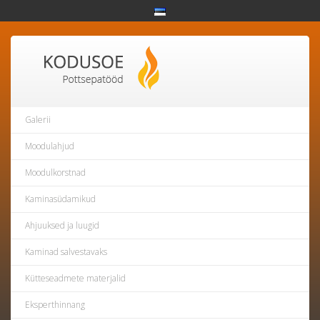
Galerii
Moodulahjud
Moodulkorstnad
Kaminasüdamikud
Ahjuuksed ja luugid
Kaminad salvestavaks
Kütteseadmete materjalid
Eksperthinnang