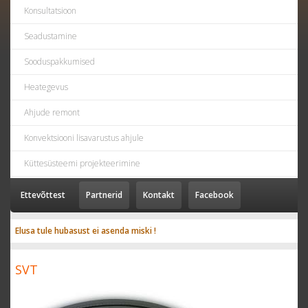
Konsultatsioon
Seadustamine
Sooduspakkumised
Heategevus
Ahjude remont
Konvektsiooni lisavarustus ahjule
Küttesüsteemi projekteerimine
Ettevõttest
Partnerid
Kontakt
Facebook
Elusa tule hubasust ei asenda miski !
SVT