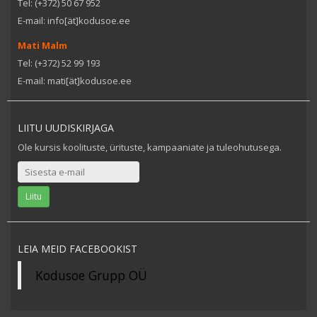
Tel: (+372) 50 67 952
E-mail: info[ät]kodusoe.ee
Mati Malm
Tel: (+372) 52 99 193
E-mail: mati[ät]kodusoe.ee
LIITU UUDISKIRJAGA
Ole kursis koolituste, ürituste, kampaaniate ja tuleohutusega.
LEIA MEID FACEBOOKIST
Kodusoe Grupp OÜ