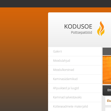
Galerii
Moodulahjud
Moodulkorstnad
Kaminasüdamikud
Ahjuuksed ja luugid
Et
Kaminad salvestavaks
El
Kütteseadmete materjalid