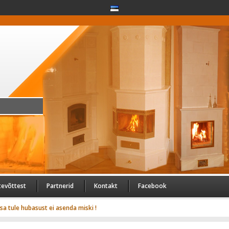
tevõttest
Partnerid
Kontakt
Facebook
usa tule hubasust ei asenda miski !