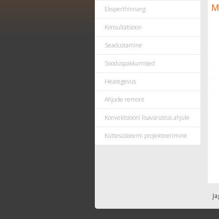
M
Eksperthinnang
Konsultatsioon
Seadustamine
Sooduspakkumised
Heategevus
Ahjude remont
Konvektsiooni lisavarustus ahjule
Küttesüsteemi projekteerimine
Ja