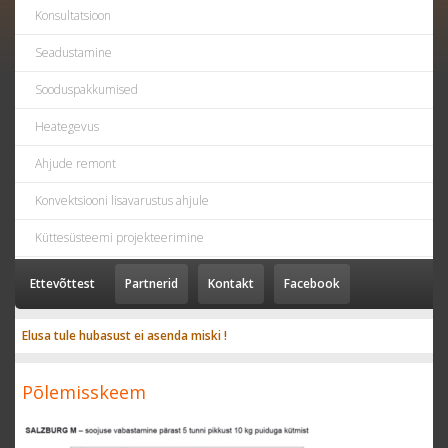
Konsultatsioon
Seadustamine
Sooduspakkumised
Heategevus
Ahjude remont
Konvektsiooni lisavarustus ahjule
Küttesüsteemi projekteerimine
Ettevõttest
Partnerid
Kontakt
Facebook
Elusa tule hubasust ei asenda miski !
Põlemisskeem