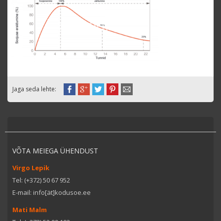
Jaga seda lehte:
VÕTA MEIEGA ÜHENDUST
Virgo Lepik
Tel: (+372) 50 67 952
E-mail: info[ät]kodusoe.ee
Mati Malm