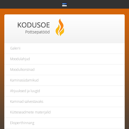
Galerii
Moodulahjud
Moodulkorstnad
Kaminasüdamikud
Ahjuuksed ja luugid
Kaminad salvestavaks
Kütteseadmete materjalid
Eksperthinnang