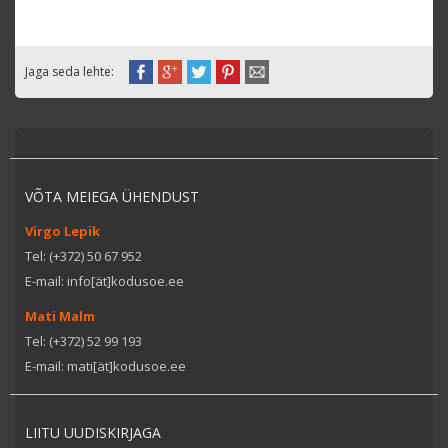
Jaga seda lehte:
VÕTA MEIEGA ÜHENDUST
Virgo Lepik
Tel: (+372) 50 67 952
E-mail: info[ät]kodusoe.ee
Mati Malm
Tel: (+372) 52 99 193
E-mail: mati[ät]kodusoe.ee
LIITU UUDISKIRJAGA