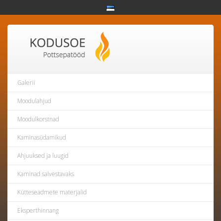
Galerii
Moodulahjud
Moodulkorstnad
Kaminasüdamikud
Ahjuuksed ja luugid
Kaminad salvestavaks
Kütteseadmete materjalid
Eksperthinnang