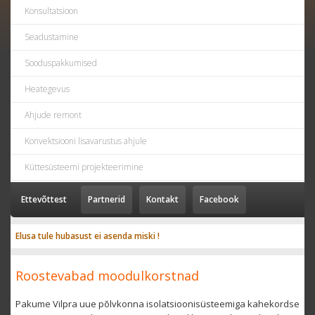
Konsultatsioon
Seadustamine
Sooduspakkumised
Heategevus
Ahjude remont
Konvektsiooni lisavarustus ahjule
Küttesüsteemi projekteerimine
Ettevõttest
Partnerid
Kontakt
Facebook
Elusa tule hubasust ei asenda miski !
Roostevabad moodulkorstnad
Pakume Vilpra uue põlvkonna isolatsioonisüsteemiga kahekordse