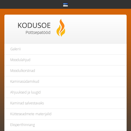
Galerii
Moodulahjud
Moodulkorstnad
Kaminasüdamikud
Ahjuuksed ja luugid
Kaminad salvestavaks
Kütteseadmete materjalid
Eksperthinnang