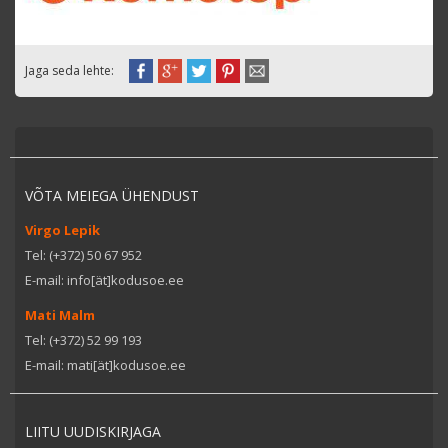
Jaga seda lehte:
VÕTA MEIEGA ÜHENDUST
Virgo Lepik
Tel: (+372) 50 67 952
E-mail: info[ät]kodusoe.ee
Mati Malm
Tel: (+372) 52 99 193
E-mail: mati[ät]kodusoe.ee
LIITU UUDISKIRJAGA