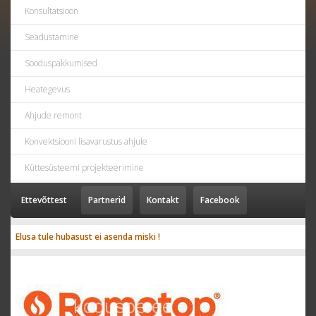
Konsultatsioon
Seadustamine
Sooduspakkumised
Heategevus
Ahjude remont
Konvektsiooni lisavarustus ahjule
Küttesüsteemi projekteerimine
Ettevõttest
Partnerid
Kontakt
Facebook
Elusa tule hubasust ei asenda miski !