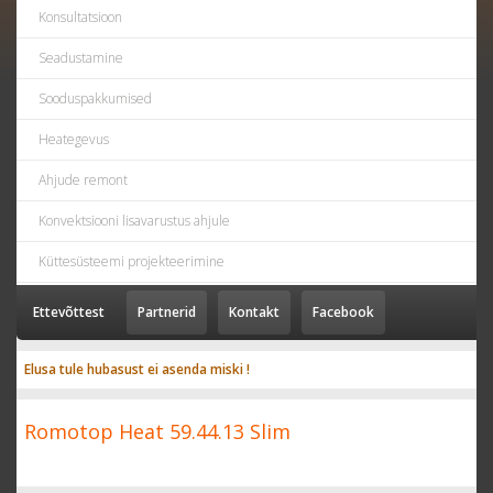
Konsultatsioon
Seadustamine
Sooduspakkumised
Heategevus
Ahjude remont
Konvektsiooni lisavarustus ahjule
Küttesüsteemi projekteerimine
Ettevõttest
Partnerid
Kontakt
Facebook
Elusa tule hubasust ei asenda miski !
Romotop Heat 59.44.13 Slim