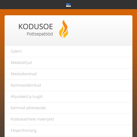
Galerii
Moodulahjud
Moodulkorstnad
Kaminasüdamikud
Ahjuuksed ja luugid
Kaminad salvestavaks
Kütteseadmete materjalid
Eksperthinnang