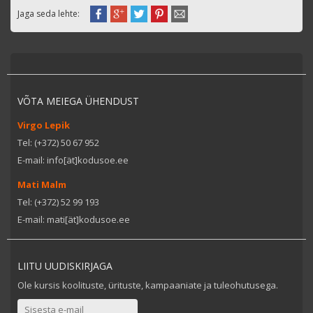
Jaga seda lehte:
VÕTA MEIEGA ÜHENDUST
Virgo Lepik
Tel: (+372) 50 67 952
E-mail: info[ät]kodusoe.ee
Mati Malm
Tel: (+372) 52 99 193
E-mail: mati[ät]kodusoe.ee
LIITU UUDISKIRJAGA
Ole kursis koolituste, ürituste, kampaaniate ja tuleohutusega.