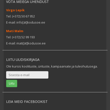
VÕTA MEIEGA ÜHENDUST
Virgo Lepik
Tel: (+372) 50 67 952
E-mail: info[ät]kodusoe.ee
Mati Malm
Tel: (+372) 52 99 193
E-mail: mati[ät]kodusoe.ee
LIITU UUDISKIRJAGA
Ole kursis koolituste, ürituste, kampaaniate ja tuleohutusega.
LEIA MEID FACEBOOKIST