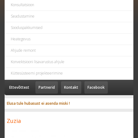
Konsultatsioon
Seadustamine
Sooduspakkumised
Heategevus
Ahjude remont
Konvektsiooni lisavarustus ahjule
Küttesüsteemi projekteerimine
Ettevõttest
Partnerid
Kontakt
Facebook
Elusa tule hubasust ei asenda miski !
Zuzia