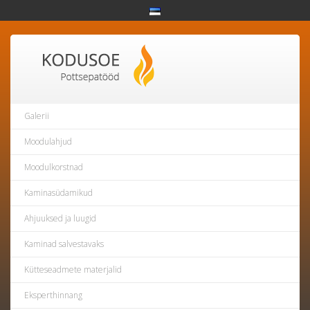
Galerii
Moodulahjud
Moodulkorstnad
Kaminasüdamikud
Ahjuuksed ja luugid
Kaminad salvestavaks
Kütteseadmete materjalid
Eksperthinnang