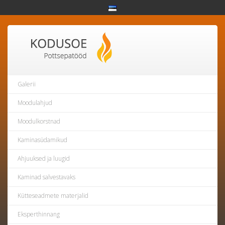
Galerii
Moodulahjud
Moodulkorstnad
Kaminasüdamikud
Ahjuuksed ja luugid
Kaminad salvestavaks
Kütteseadmete materjalid
Eksperthinnang