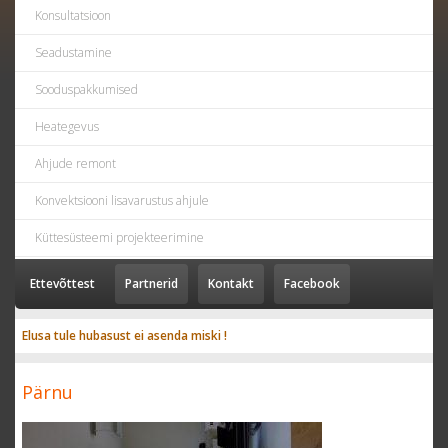
Konsultatsioon
Seadustamine
Sooduspakkumised
Heategevus
Ahjude remont
Konvektsiooni lisavarustus ahjule
Küttesüsteemi projekteerimine
Ettevõttest
Partnerid
Kontakt
Facebook
Elusa tule hubasust ei asenda miski !
Pärnu