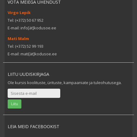
VÕTA MEIEGA ÜHENDUST
Virgo Lepik
Tel: (+372) 50 67 952
E-mail: info[ät]kodusoe.ee
Mati Malm
Tel: (+372) 52 99 193
E-mail: mati[ät]kodusoe.ee
LIITU UUDISKIRJAGA
Ole kursis koolituste, ürituste, kampaaniate ja tuleohutusega.
LEIA MEID FACEBOOKIST