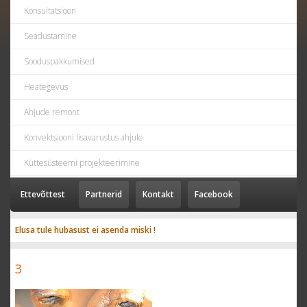
Konsultatsioon
Seadustamine
Sooduspakkumised
Heategevus
Ahjude remont
Konvektsiooni lisavarustus ahjule
Küttesüsteemi projekteerimine
Ettevõttest
Partnerid
Kontakt
Facebook
Elusa tule hubasust ei asenda miski !
3