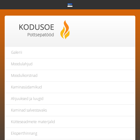
Galerii
Moodulahjud
Moodulkorstnad
Kaminasüdamikud
Ahjuuksed ja luugid
Kaminad salvestavaks
Kütteseadmete materjalid
Eksperthinnang