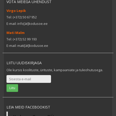
VÕTA MEIEGA ÜHENDUST
Virgo Lepik
Tel: (+372) 50 67 952
E-mail: info[ät]kodusoe.ee
Mati Malm
Tel: (+372) 52 99 193
E-mail: mati[ät]kodusoe.ee
LIITU UUDISKIRJAGA
Ole kursis koolituste, ürituste, kampaaniate ja tuleohutusega.
LEIA MEID FACEBOOKIST