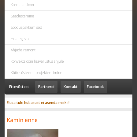
Konsultatsioon
Seadustamine
Sooduspakkumised
Heategevus
Ahjude remont
Konvektsiooni lisavarustus ahjule
Küttesüsteemi projekteerimine
Ettevõttest
Partnerid
Kontakt
Facebook
Elusa tule hubasust ei asenda miski !
Kamin enne