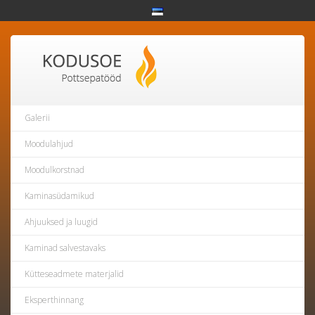
Galerii
Moodulahjud
Moodulkorstnad
Kaminasüdamikud
Ahjuuksed ja luugid
Kaminad salvestavaks
Kütteseadmete materjalid
Eksperthinnang