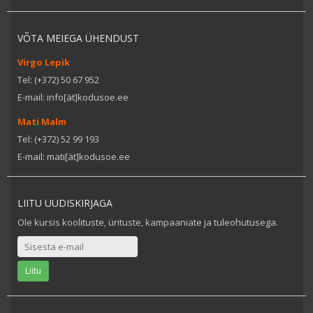
VÕTA MEIEGA ÜHENDUST
Virgo Lepik
Tel: (+372) 50 67 952
E-mail: info[ät]kodusoe.ee
Mati Malm
Tel: (+372) 52 99 193
E-mail: mati[ät]kodusoe.ee
LIITU UUDISKIRJAGA
Ole kursis koolituste, ürituste, kampaaniate ja tuleohutusega.