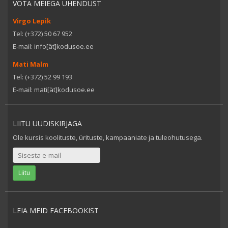
VÕTA MEIEGA ÜHENDUST
Virgo Lepik
Tel: (+372) 50 67 952
E-mail: info[ät]kodusoe.ee
Mati Malm
Tel: (+372) 52 99 193
E-mail: mati[ät]kodusoe.ee
LIITU UUDISKIRJAGA
Ole kursis koolituste, ürituste, kampaaniate ja tuleohutusega.
LEIA MEID FACEBOOKIST