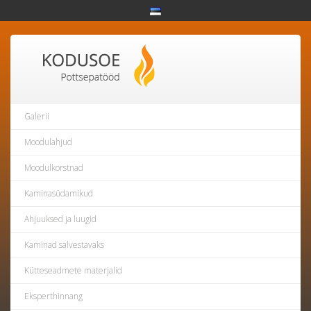
Galerii
Moodulahjud
Moodulkorstnad
Kaminasüdamikud
Ahjuuksed ja luugid
Kaminad salvestavaks
Kütteseadmete materjalid
Eksperthinnang