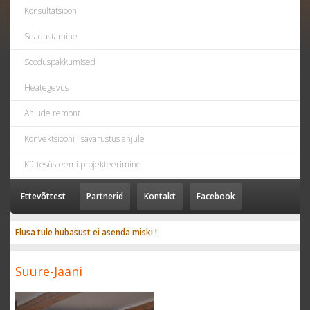
Konsultatsioon
Seadustamine
Sooduspakkumised
Heategevus
Ahjude remont
Konvektsiooni lisavarustus ahjule
Küttesüsteemi projekteerimine
Ettevõttest
Partnerid
Kontakt
Facebook
Elusa tule hubasust ei asenda miski !
Suure-Jaani