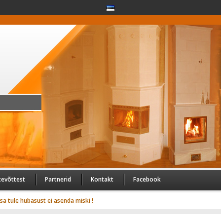
tevõttest
Partnerid
Kontakt
Facebook
usa tule hubasust ei asenda miski !