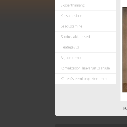
Eksperthinnang
Konsultatsioon
Seadustamine
Sooduspakkumised
Heategevus
Ahjude remont
Konvektsiooni lisavarustus ahjule
Küttesüsteemi projekteerimine
Ja