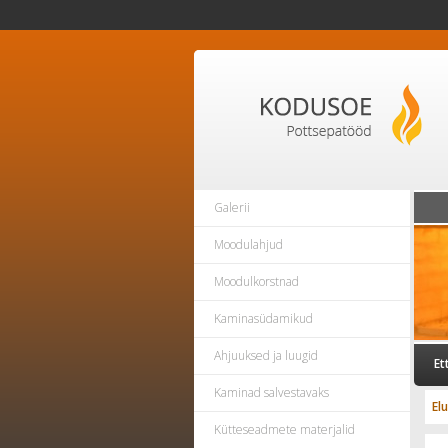
Galerii
Moodulahjud
Moodulkorstnad
Kaminasüdamikud
Ahjuuksed ja luugid
Et
Kaminad salvestavaks
El
Kütteseadmete materjalid