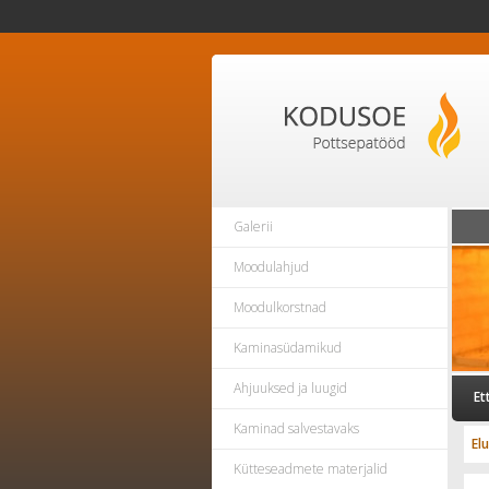
Galerii
Moodulahjud
Moodulkorstnad
Kaminasüdamikud
Ahjuuksed ja luugid
Et
Kaminad salvestavaks
El
Kütteseadmete materjalid