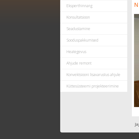
N
Eksperthinnang
Konsultatsioon
Seadustamine
Sooduspakkumised
Heategevus
Ahjude remont
Konvektsiooni lisavarustus ahjule
Küttesüsteemi projekteerimine
Ja