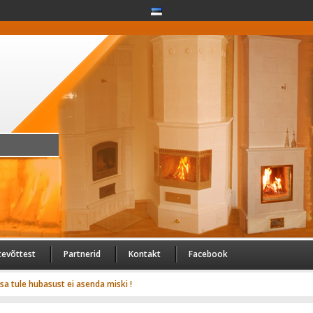
tevõttest
Partnerid
Kontakt
Facebook
usa tule hubasust ei asenda miski !