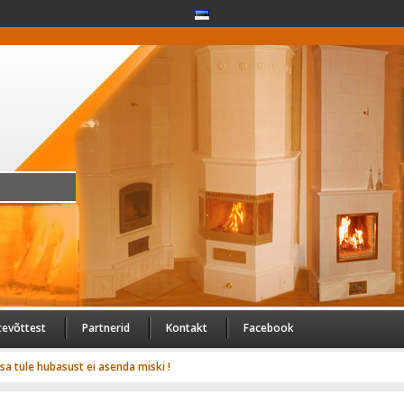
tevõttest
Partnerid
Kontakt
Facebook
usa tule hubasust ei asenda miski !