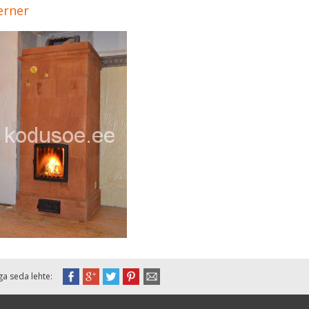
erner
ga seda lehte: