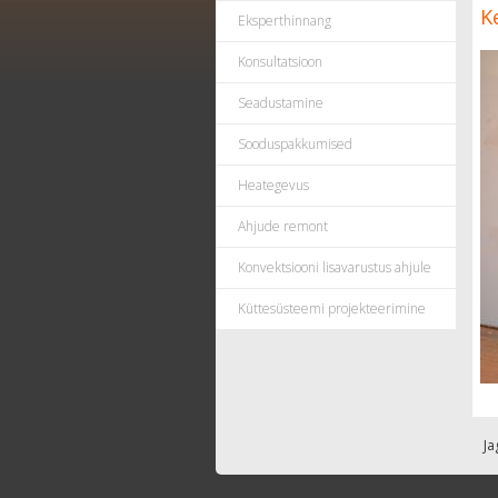
K
Eksperthinnang
Konsultatsioon
Seadustamine
Sooduspakkumised
Heategevus
Ahjude remont
Konvektsiooni lisavarustus ahjule
Küttesüsteemi projekteerimine
Ja