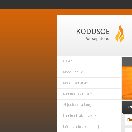
Galerii
Moodulahjud
Moodulkorstnad
Kaminasüdamikud
Ahjuuksed ja luugid
Et
Kaminad salvestavaks
El
Kütteseadmete materjalid