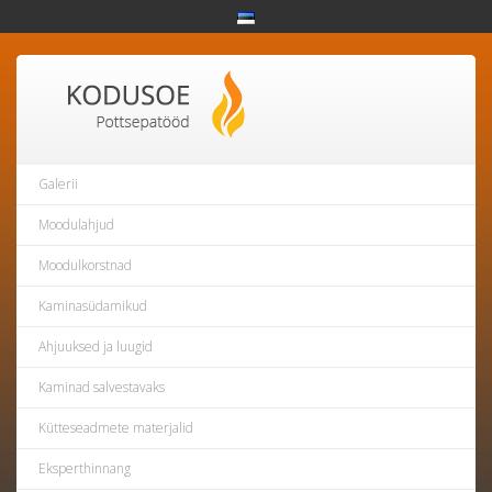
Galerii
Moodulahjud
Moodulkorstnad
Kaminasüdamikud
Ahjuuksed ja luugid
Kaminad salvestavaks
Kütteseadmete materjalid
Eksperthinnang