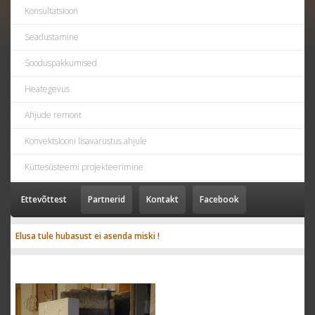
Konsultatsioon
Seadustamine
Sooduspakkumised
Heategevus
Ahjude remont
Konvektsiooni lisavarustus ahjule
Küttesüsteemi projekteerimine
Ettevõttest
Partnerid
Kontakt
Facebook
Elusa tule hubasust ei asenda miski !