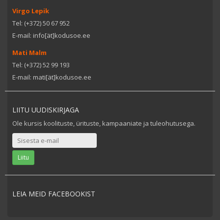
Virgo Lepik
Tel: (+372) 50 67 952
E-mail: info[ät]kodusoe.ee
Mati Malm
Tel: (+372) 52 99 193
E-mail: mati[ät]kodusoe.ee
LIITU UUDISKIRJAGA
Ole kursis koolituste, ürituste, kampaaniate ja tuleohutusega.
LEIA MEID FACEBOOKIST