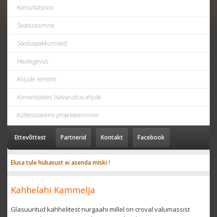
Konsultatsioon
Seadustamine
Sooduspakkumised
Heategevus
Ahjude remont
Konvektsiooni lisavarustus ahjule
Küttesüsteemi projekteerimine
Ettevõttest
Partnerid
Kontakt
Facebook
Elusa tule hubasust ei asenda miski !
Kahhelahi Kammelja
Glasuuritud kahhelitest nurgaahi millel on croval valumassist