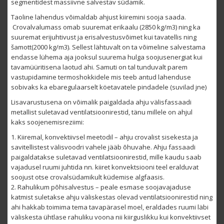
segmentidest massiivne salvestav südamik.
Taoline lahendus võimaldab ahjust kiiremini sooja saada.
Crovalvalumass omab suuremat erikaalu (2850 kg/m3) ning ka
suuremat erijuhtivust ja erisalvestusvõimet kui tavatellis ning
šamott(2000 kg/m3). Sellest lähtuvalt on ta võimeline salvestama
endasse lühema aja jooksul suurema hulga soojusenergiat kui
tavamüüritisena laotud ahi. Samuti on tal tunduvalt parem
vastupidamine termoshokkidele mis teeb antud lahenduse
sobivaks ka ebaregulaarselt köetavatele pindadele (suvilad jne)
Lisavarustusena on võimalik paigaldada ahju välisfassaadi
metallist suletavad ventilatsioonirestid, tänu millele on ahjul
kaks soojenemisreziimi:
1. Kiiremal, konvektiivsel meetodil – ahju crovalist sisekesta ja
savitellistest välisvoodri vahele jääb õhuvahe. Ahju fassaadi
paigaldatakse suletavad ventilatsioonirestid, mille kaudu saab
vajadusel ruumi juhtida nn. kiiret konvektsiooni teel eralduvat
soojust otse crovalsüdamikult küdemise algfaasis.
2. Rahulikum põhisalvestus – peale esmase soojavajaduse
katmist suletakse ahju väliskestas olevad ventilatsioonirestid ning
ahi hakkab toimima tema tavapärasel moel, eraldades ruumi läbi
väliskesta ühtlase rahuliku voona nii kiirguslikku kui konvektiivset