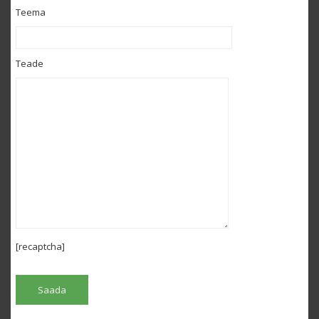
Teema
Teade
[recaptcha]