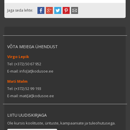
Jaga seda lehte:
VÕTA MEIEGA ÜHENDUST
Virgo Lepik
Tel: (+372) 50 67 952
E-mail: info[ät]kodusoe.ee
Mati Malm
Tel: (+372) 52 99 193
E-mail: mati[ät]kodusoe.ee
LIITU UUDISKIRJAGA
Ole kursis koolituste, ürituste, kampaaniate ja tuleohutusega.