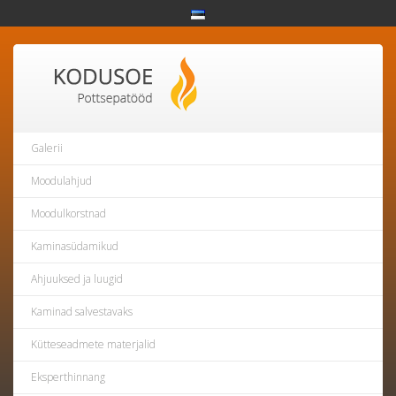
Galerii
Moodulahjud
Moodulkorstnad
Kaminasüdamikud
Ahjuuksed ja luugid
Kaminad salvestavaks
Kütteseadmete materjalid
Eksperthinnang