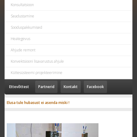
Konsultatsioon
Seadustamine
Sooduspakkumised
Heategevus
Ahjude remont
Konvektsiooni lisavarustus ahjule
Küttesüsteemi projekteerimine
Ettevõttest
Partnerid
Kontakt
Facebook
Elusa tule hubasust ei asenda miski !