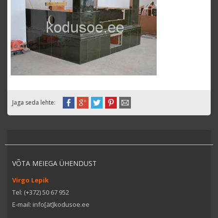
Jaga seda lehte:
VÕTA MEIEGA ÜHENDUST
Virgo Lepik
Tel: (+372) 50 67 952
E-mail: info[ät]kodusoe.ee