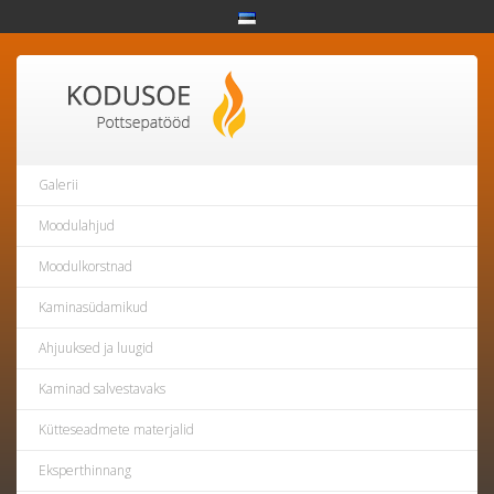
Galerii
Moodulahjud
Moodulkorstnad
Kaminasüdamikud
Ahjuuksed ja luugid
Kaminad salvestavaks
Kütteseadmete materjalid
Eksperthinnang