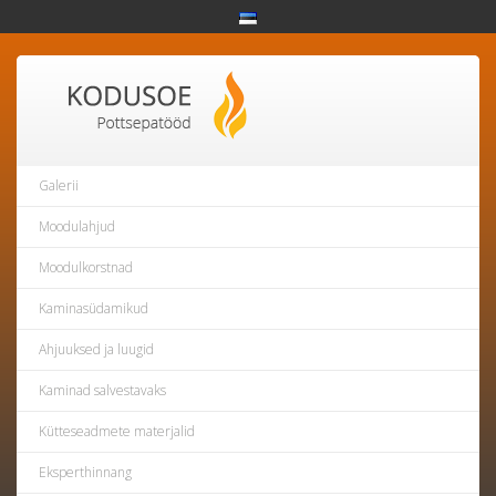
Galerii
Moodulahjud
Moodulkorstnad
Kaminasüdamikud
Ahjuuksed ja luugid
Kaminad salvestavaks
Kütteseadmete materjalid
Eksperthinnang