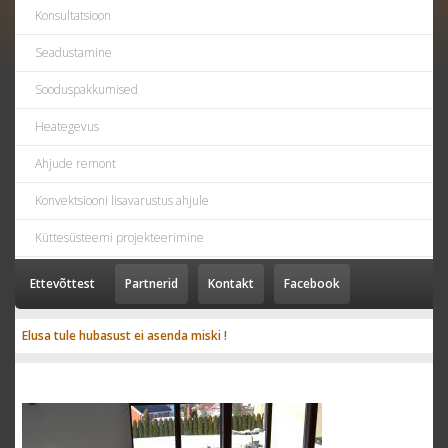
Konsultatsioon
Seadustamine
Sooduspakkumised
Heategevus
Ahjude remont
Konvektsiooni lisavarustus ahjule
Küttesüsteemi projekteerimine
Ettevõttest
Partnerid
Kontakt
Facebook
Elusa tule hubasust ei asenda miski !