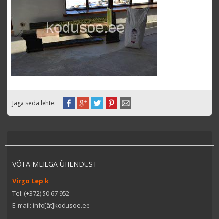
Jaga seda lehte:
VÕTA MEIEGA ÜHENDUST
Virgo Lepik
Tel: (+372) 50 67 952
E-mail: info[ät]kodusoe.ee