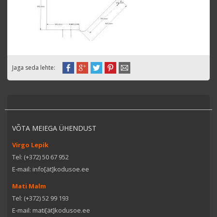
Jaga seda lehte:
VÕTA MEIEGA ÜHENDUST
Virgo Lepik
Tel: (+372) 50 67 952
E-mail: info[ät]kodusoe.ee
Mati Malm
Tel: (+372) 52 99 193
E-mail: mati[ät]kodusoe.ee