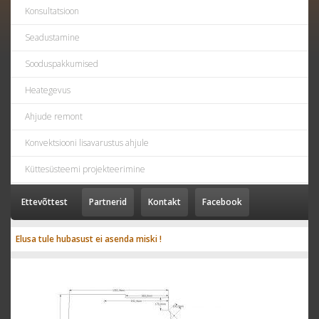
Konsultatsioon
Seadustamine
Sooduspakkumised
Heategevus
Ahjude remont
Konvektsiooni lisavarustus ahjule
Küttesüsteemi projekteerimine
Ettevõttest
Partnerid
Kontakt
Facebook
Elusa tule hubasust ei asenda miski !