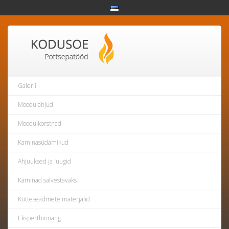
Galerii
Moodulahjud
Moodulkorstnad
Kaminasüdamikud
Ahjuuksed ja luugid
Kaminad salvestavaks
Kütteseadmete materjalid
Eksperthinnang