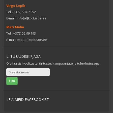
Virgo Lepik
Tel: (+372) 50 67 952
E-mail: info[ät]kodusoe.ee
Mati Malm
Tel: (+372) 52 99 193
E-mail: mati[ät]kodusoe.ee
LIITU UUDISKIRJAGA
Ole kursis koolituste, ürituste, kampaaniate ja tuleohutusega.
LEIA MEID FACEBOOKIST