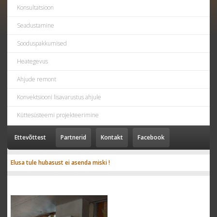
Konsultatsioon
Seadustamine
Sooduspakkumised
Heategevus
Ahjude remont
Konvektsiooni lisavarustus ahjule
Küttesüsteemi projekteerimine
Ettevõttest
Partnerid
Kontakt
Facebook
Elusa tule hubasust ei asenda miski !