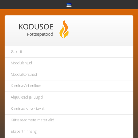
Galerii
Moodulahjud
Moodulkorstnad
Kaminasüdamikud
Ahjuuksed ja luugid
Kaminad salvestavaks
Kütteseadmete materjalid
Eksperthinnang