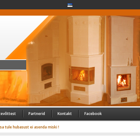
tevõttest
Partnerid
Kontakt
Facebook
usa tule hubasust ei asenda miski !