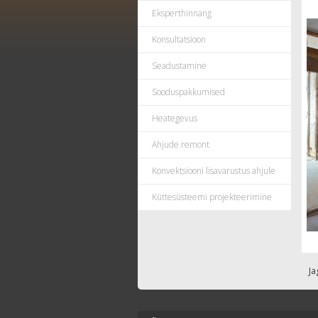
Eksperthinnang
Konsultatsioon
Seadustamine
Sooduspakkumised
Heategevus
Ahjude remont
Konvektsiooni lisavarustus ahjule
Küttesüsteemi projekteerimine
Ja