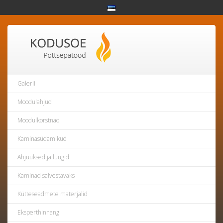
Galerii
Moodulahjud
Moodulkorstnad
Kaminasüdamikud
Ahjuuksed ja luugid
Kaminad salvestavaks
Kütteseadmete materjalid
Eksperthinnang