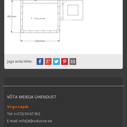
Jaga seda lehte:
VÕTA MEIEGA ÜHENDUST
Virgo Lepik
Tel: (+372) 50 67 952
E-mail: info[ät]kodusoe.ee