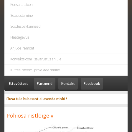
Konsultatsioon
Seadustamine
Sooduspakkumised
Heategevus
Ahjude remont
Konvektsiooni lisavarustus ahjule
Küttesüsteemi projekteerimine
Ettevõttest
Partnerid
Kontakt
Facebook
Elusa tule hubasust ei asenda miski !
Põhiosa ristlõige v