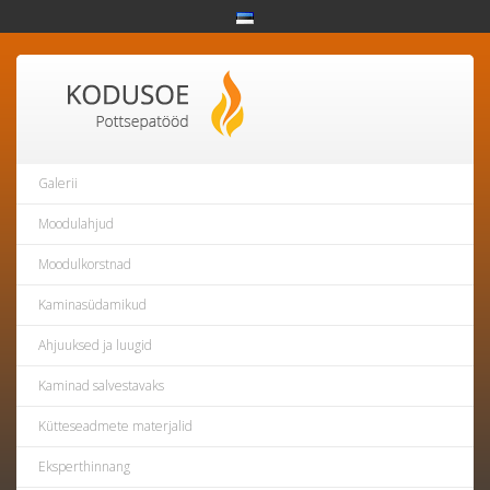
Galerii
Moodulahjud
Moodulkorstnad
Kaminasüdamikud
Ahjuuksed ja luugid
Kaminad salvestavaks
Kütteseadmete materjalid
Eksperthinnang