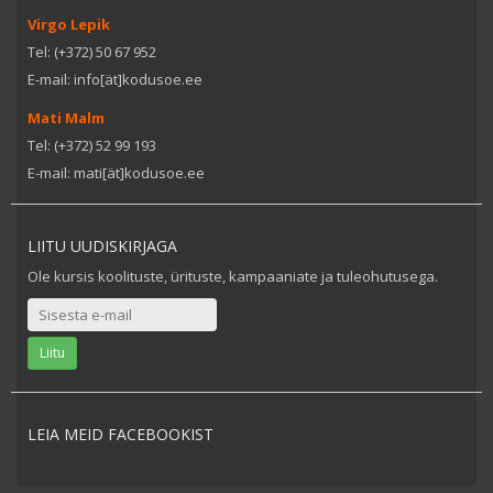
Virgo Lepik
Tel: (+372) 50 67 952
E-mail: info[ät]kodusoe.ee
Mati Malm
Tel: (+372) 52 99 193
E-mail: mati[ät]kodusoe.ee
LIITU UUDISKIRJAGA
Ole kursis koolituste, ürituste, kampaaniate ja tuleohutusega.
LEIA MEID FACEBOOKIST