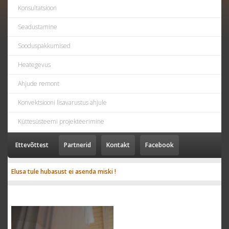
Konsultatsioon
Seadustamine
Sooduspakkumised
Heategevus
Ahjude remont
Konvektsiooni lisavarustus ahjule
Küttesüsteemi projekteerimine
Ettevõttest
Partnerid
Kontakt
Facebook
Elusa tule hubasust ei asenda miski !