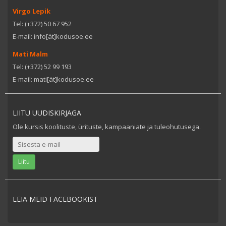
Virgo Lepik
Tel: (+372) 50 67 952
E-mail: info[ät]kodusoe.ee
Mati Malm
Tel: (+372) 52 99 193
E-mail: mati[ät]kodusoe.ee
LIITU UUDISKIRJAGA
Ole kursis koolituste, ürituste, kampaaniate ja tuleohutusega.
LEIA MEID FACEBOOKIST