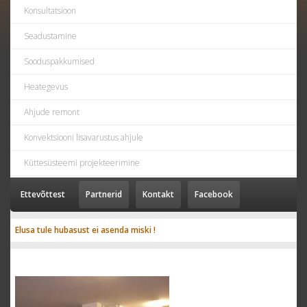
Konsultatsioon
Seadustamine
Sooduspakkumised
Heategevus
Ahjude remont
Konvektsiooni lisavarustus ahjule
Küttesüsteemi projekteerimine
Ettevõttest
Partnerid
Kontakt
Facebook
Elusa tule hubasust ei asenda miski !