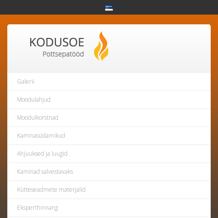
Galerii
Moodulahjud
Moodulkorstnad
Kaminasüdamikud
Ahjuuksed ja luugid
Kaminad salvestavaks
Kütteseadmete materjalid
Eksperthinnang