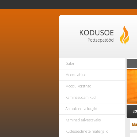
Galerii
Moodulahjud
Moodulkorstnad
Kaminasüdamikud
Ahjuuksed ja luugid
Et
Kaminad salvestavaks
El
Kütteseadmete materjalid