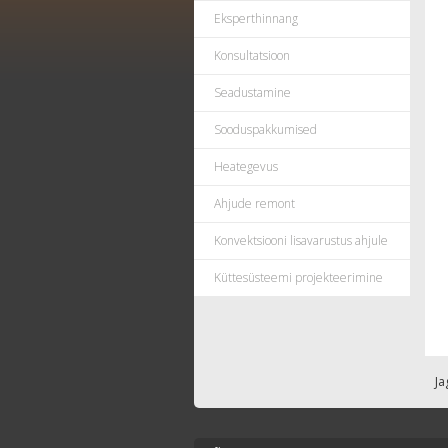
Eksperthinnang
Konsultatsioon
Seadustamine
Sooduspakkumised
Heategevus
Ahjude remont
Konvektsiooni lisavarustus ahjule
Küttesüsteemi projekteerimine
Ja