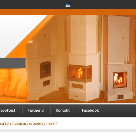
tevõttest
Partnerid
Kontakt
Facebook
usa tule hubasust ei asenda miski !