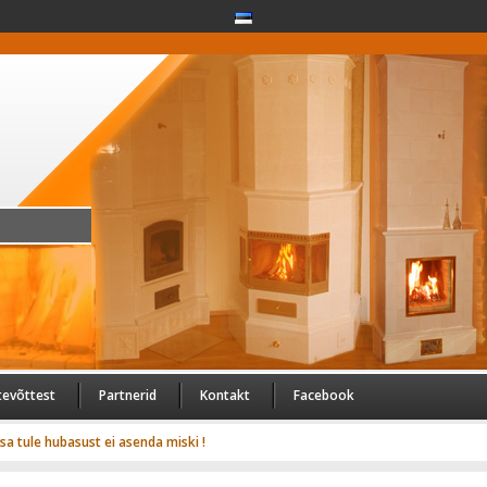
tevõttest
Partnerid
Kontakt
Facebook
usa tule hubasust ei asenda miski !