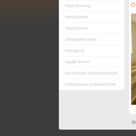
O
Eksperthinnang
Konsultatsioon
Seadustamine
Sooduspakkumised
Heategevus
Ahjude remont
Konvektsiooni lisavarustus ahjule
Küttesüsteemi projekteerimine
Ja