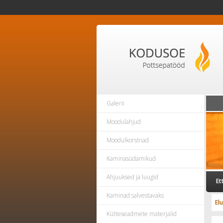
Galerii
Moodulahjud
Moodulkorstnad
Kaminasüdamikud
Ahjuuksed ja luugid
Et
Kaminad salvestavaks
El
Kütteseadmete materjalid