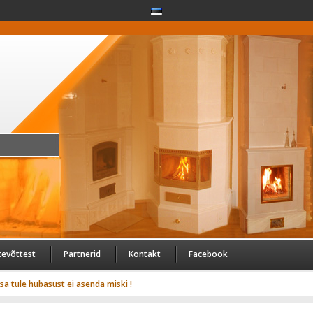
tevõttest
Partnerid
Kontakt
Facebook
usa tule hubasust ei asenda miski !