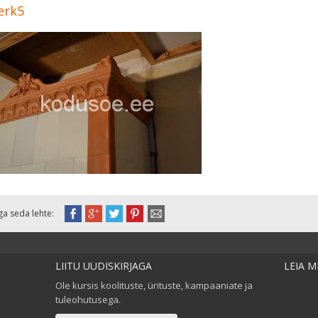
erk5
ga seda lehte:
LIITU UUDISKIRJAGA
LEIA 
Ole kursis koolituste, ürituste, kampaaniate ja
tuleohutusega.