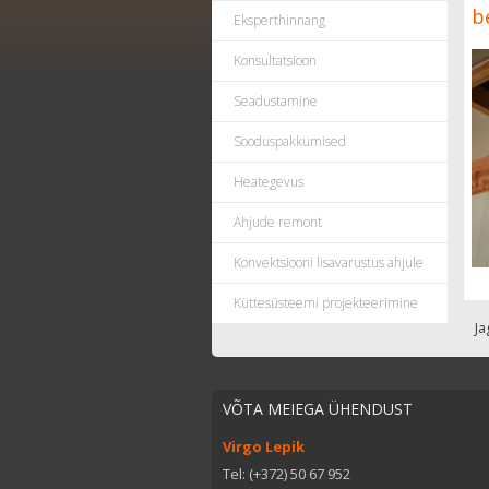
b
Eksperthinnang
Konsultatsioon
Seadustamine
Sooduspakkumised
Heategevus
Ahjude remont
Konvektsiooni lisavarustus ahjule
Küttesüsteemi projekteerimine
Ja
VÕTA MEIEGA ÜHENDUST
Virgo Lepik
Tel: (+372) 50 67 952