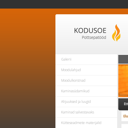
Galerii
Moodulahjud
Moodulkorstnad
Kaminasüdamikud
Ahjuuksed ja luugid
Et
Kaminad salvestavaks
El
Kütteseadmete materjalid