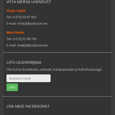
VÕTA MEIEGA ÜHENDUST
Virgo Lepik
Tel: (+372) 50 67 952
E-mail: info[ät]kodusoe.ee
Mati Malm
Tel: (+372) 52 99 193
E-mail: mati[ät]kodusoe.ee
LIITU UUDISKIRJAGA
Ole kursis koolituste, ürituste, kampaaniate ja tuleohutusega.
LEIA MEID FACEBOOKIST