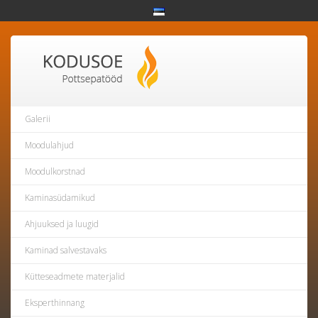
Galerii
Moodulahjud
Moodulkorstnad
Kaminasüdamikud
Ahjuuksed ja luugid
Kaminad salvestavaks
Kütteseadmete materjalid
Eksperthinnang