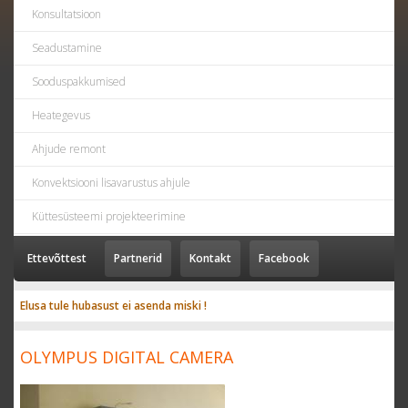
Konsultatsioon
Seadustamine
Sooduspakkumised
Heategevus
Ahjude remont
Konvektsiooni lisavarustus ahjule
Küttesüsteemi projekteerimine
Ettevõttest
Partnerid
Kontakt
Facebook
Elusa tule hubasust ei asenda miski !
OLYMPUS DIGITAL CAMERA