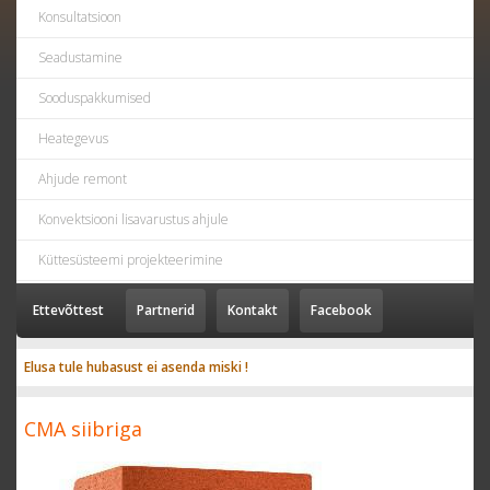
Konsultatsioon
Seadustamine
Sooduspakkumised
Heategevus
Ahjude remont
Konvektsiooni lisavarustus ahjule
Küttesüsteemi projekteerimine
Ettevõttest
Partnerid
Kontakt
Facebook
Elusa tule hubasust ei asenda miski !
CMA siibriga