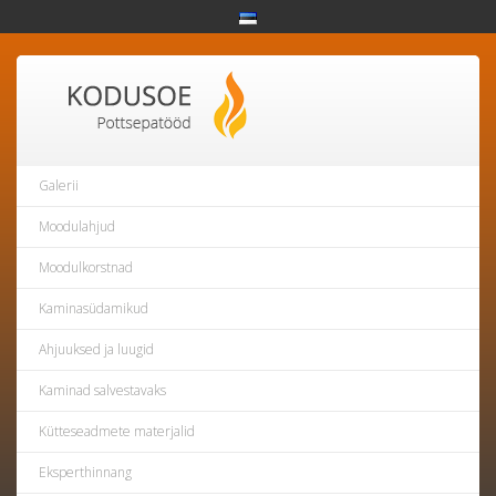
Galerii
Moodulahjud
Moodulkorstnad
Kaminasüdamikud
Ahjuuksed ja luugid
Kaminad salvestavaks
Kütteseadmete materjalid
Eksperthinnang