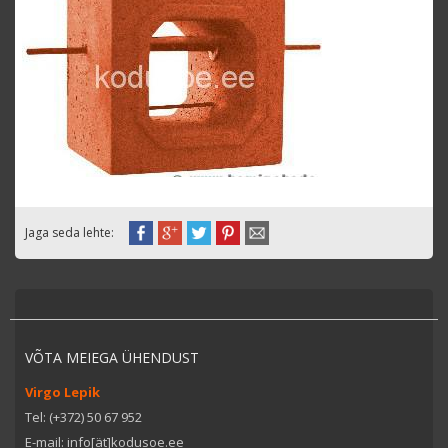
Jaga seda lehte:
VÕTA MEIEGA ÜHENDUST
Virgo Lepik
Tel: (+372) 50 67 952
E-mail: info[ät]kodusoe.ee