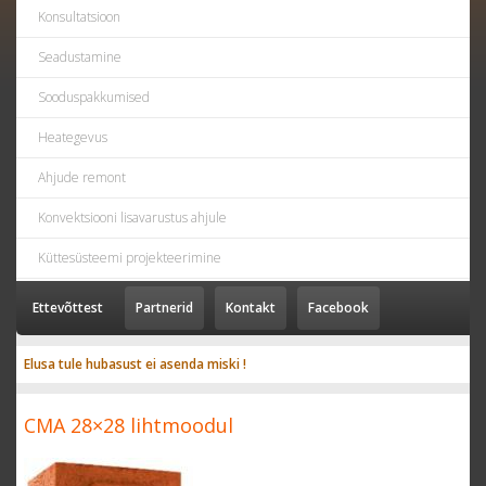
Konsultatsioon
Seadustamine
Sooduspakkumised
Heategevus
Ahjude remont
Konvektsiooni lisavarustus ahjule
Küttesüsteemi projekteerimine
Ettevõttest
Partnerid
Kontakt
Facebook
Elusa tule hubasust ei asenda miski !
CMA 28×28 lihtmoodul