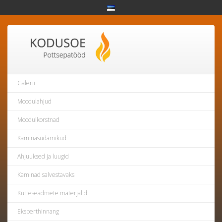
Galerii
Moodulahjud
Moodulkorstnad
Kaminasüdamikud
Ahjuuksed ja luugid
Kaminad salvestavaks
Kütteseadmete materjalid
Eksperthinnang