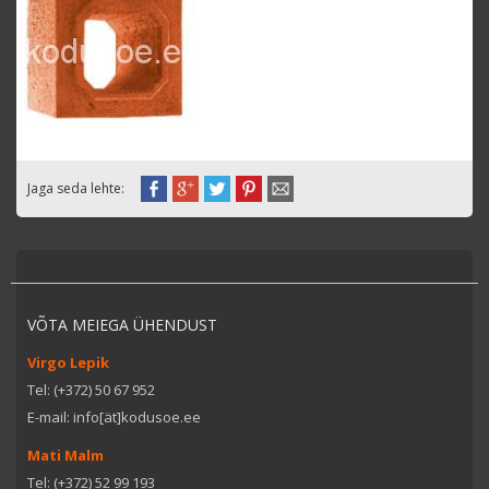
Jaga seda lehte:
VÕTA MEIEGA ÜHENDUST
Virgo Lepik
Tel: (+372) 50 67 952
E-mail: info[ät]kodusoe.ee
Mati Malm
Tel: (+372) 52 99 193