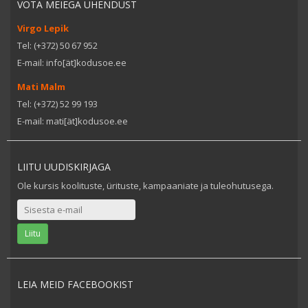
VÕTA MEIEGA ÜHENDUST
Virgo Lepik
Tel: (+372) 50 67 952
E-mail: info[ät]kodusoe.ee
Mati Malm
Tel: (+372) 52 99 193
E-mail: mati[ät]kodusoe.ee
LIITU UUDISKIRJAGA
Ole kursis koolituste, ürituste, kampaaniate ja tuleohutusega.
LEIA MEID FACEBOOKIST