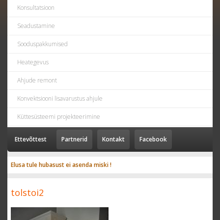
Konsultatsioon
Seadustamine
Sooduspakkumised
Heategevus
Ahjude remont
Konvektsiooni lisavarustus ahjule
Küttesüsteemi projekteerimine
Ettevõttest
Partnerid
Kontakt
Facebook
Elusa tule hubasust ei asenda miski !
tolstoi2