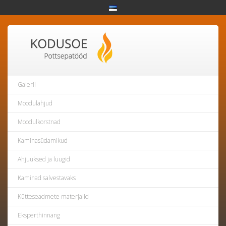
Galerii
Moodulahjud
Moodulkorstnad
Kaminasüdamikud
Ahjuuksed ja luugid
Kaminad salvestavaks
Kütteseadmete materjalid
Eksperthinnang