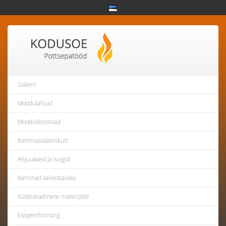
Galerii
Moodulahjud
Moodulkorstnad
Kaminasüdamikud
Ahjuuksed ja luugid
Kaminad salvestavaks
Kütteseadmete materjalid
Eksperthinnang