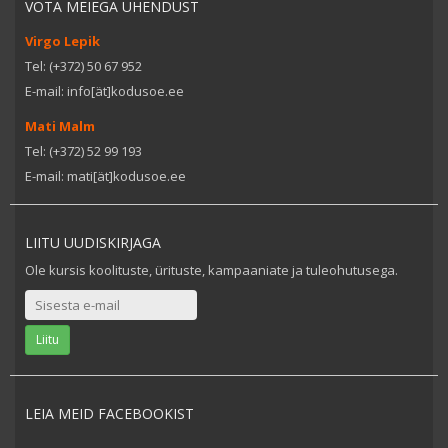
VÕTA MEIEGA ÜHENDUST
Virgo Lepik
Tel: (+372) 50 67 952
E-mail: info[ät]kodusoe.ee
Mati Malm
Tel: (+372) 52 99 193
E-mail: mati[ät]kodusoe.ee
LIITU UUDISKIRJAGA
Ole kursis koolituste, ürituste, kampaaniate ja tuleohutusega.
LEIA MEID FACEBOOKIST