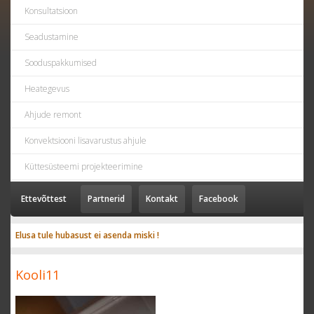
Konsultatsioon
Seadustamine
Sooduspakkumised
Heategevus
Ahjude remont
Konvektsiooni lisavarustus ahjule
Küttesüsteemi projekteerimine
Ettevõttest
Partnerid
Kontakt
Facebook
Elusa tule hubasust ei asenda miski !
Kooli11