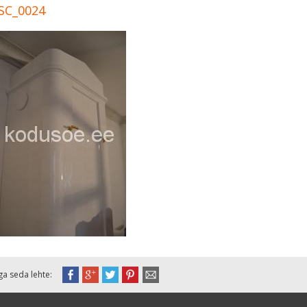
SC_0024
ga seda lehte: