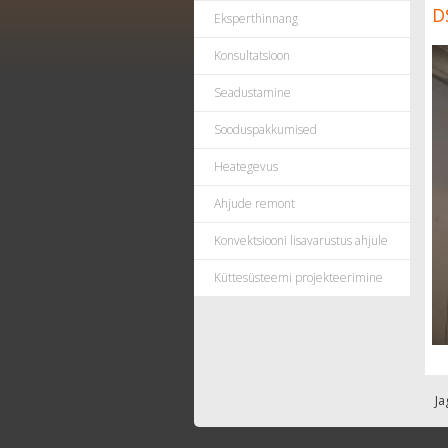
D
Eksperthinnang
Konsultatsioon
Seadustamine
Sooduspakkumised
Heategevus
Ahjude remont
Konvektsiooni lisavarustus ahjule
Küttesüsteemi projekteerimine
Ja