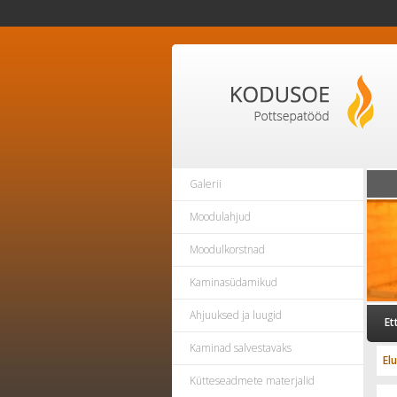
Galerii
Moodulahjud
Moodulkorstnad
Kaminasüdamikud
Ahjuuksed ja luugid
Et
Kaminad salvestavaks
El
Kütteseadmete materjalid