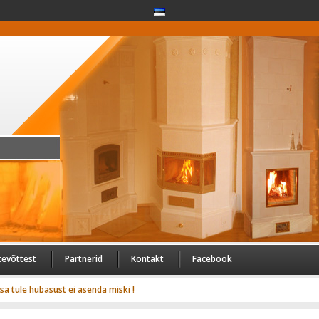
tevõttest
Partnerid
Kontakt
Facebook
usa tule hubasust ei asenda miski !